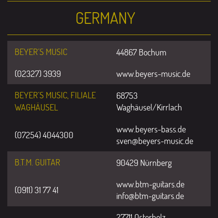
GERMANY
BEYER´S MUSIC
44867 Bochum
(02327) 3939
www.beyers-music.de
BEYER´S MUSIC, FILIALE
68753
WAGHÄUSEL
Waghäusel/Kirrlach
www.beyers-bass.de
(07254) 4044300
sven@beyers-music.de
B.T.M. GUITAR
90429 Nürnberg
www.btm-guitars.de
(0911) 31 77 41
info@btm-guitars.de
27711 Osterholz-