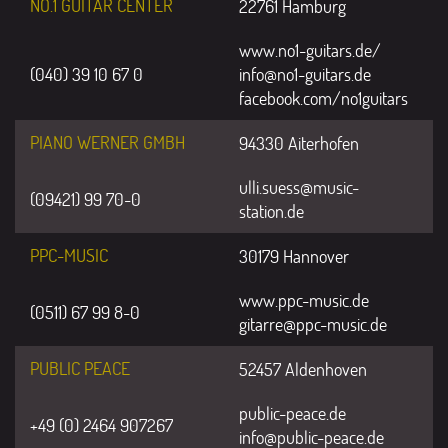
NO.1 GUITAR CENTER
22761 Hamburg
www.no1-guitars.de/
(040) 39 10 67 0
info@no1-guitars.de
facebook.com/no1guitars
PIANO WERNER GMBH
94330 Aiterhofen
ulli.suess@music-
(09421) 99 70-0
station.de
PPC-MUSIC
30179 Hannover
www.ppc-music.de
(0511) 67 99 8-0
gitarre@ppc-music.de
PUBLIC PEACE
52457 Aldenhoven
public-peace.de
+49 (0) 2464 907267
info@public-peace.de