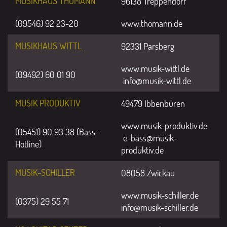
MUSIKHAUS THOMANN
96138 Treppendorf
(09546) 92 23-20
www.thomann.de
MUSIKHAUS WITTL
92331 Parsberg
www.musik-wittl.de
(09492) 60 01 90
info@musik-wittl.de
MUSIK PRODUKTIV
49479 Ibbenbüren
www.musik-produktiv.de
(05451) 90 93 38 (Bass-
e-bass@musik-
Hotline)
produktiv.de
MUSIK-SCHILLER
08058 Zwickau
www.musik-schiller.de
(0375) 29 55 71
info@musik-schiller.de