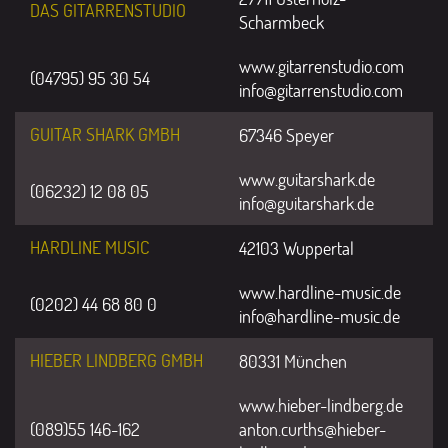
DAS GITARRENSTUDIO
Scharmbeck
www.gitarrenstudio.com
(04795) 95 30 54
info@gitarrenstudio.com
GUITAR SHARK GMBH
67346 Speyer
www.guitarshark.de
(06232) 12 08 05
info@guitarshark.de
HARDLINE MUSIC
42103 Wuppertal
www.hardline-music.de
(0202) 44 68 80 0
info@hardline-music.de
HIEBER LINDBERG GMBH
80331 München
www.hieber-lindberg.de
(089)55 146-162
anton.curths@hieber-