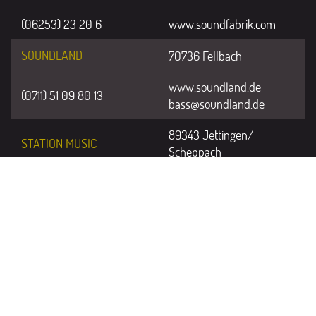
(06253) 23 20 6
www.soundfabrik.com
SOUNDLAND
70736 Fellbach
www.soundland.de
(0711) 51 09 80 13
bass@soundland.de
89343 Jettingen/
STATION MUSIC
Scheppach
www.station-music.de
(08225) 95 88 88
walter@station-music.de
ZOUNDHOUSE
01099 Dresden
www.zoundhouse.de
(0351) 40 76 81 10
volker@zoundhouse.de