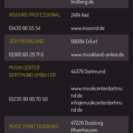
lindberg.de
INSOUND PROFESSIONAL
24114 Kiel
(0431) 66 55 54
www.insound.de
J&M MUSIKLAND
99084 Erfurt
(0361) 60 29 71 0
www.musikland-online.de
MUSIK CENTER
44379 Dortmund
DORTMUND GMBH I.GR.
www.musikcenterdortmu
nd.de
(0231) 99 99 70 50
info@musikcenterdortmu
nd.de
47226 Duisburg
MUSIC POINT DUISBURG
Rheinhausen