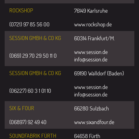
ROCKSHOP
76149 Karlsruhe
(0721) 97 85 56 00
www.rockshop.de
SESSION GMBH & CO KG
60314 Frankfurt/M.
www.session.de
(069) 29 70 29 50 11 0
info@session.de
SESSION GMBH & CO KG
69190 Walldorf (Baden)
www.session.de
(
06227) 60 3 1 01 10
info@session.de
SIX & FOUR
66280 Sulzbach
(06897) 92 49 40
www.sixandfour.de
SOUNDFABRIK FÜRTH
64658 Fürth